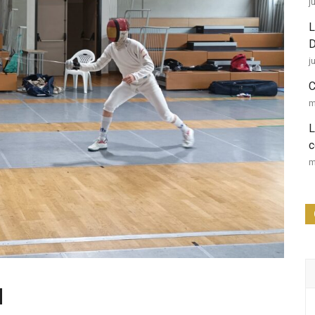
j
L
D
j
C
m
L
c
m