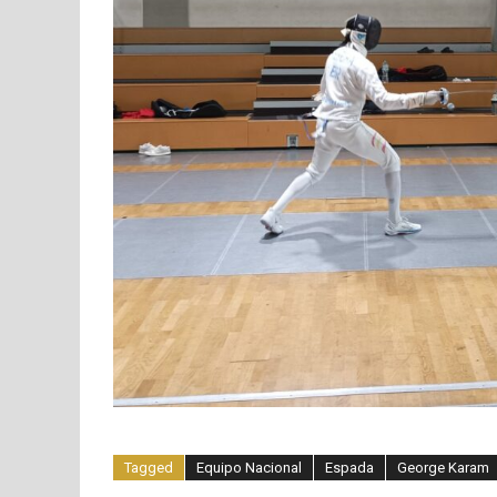
Tagged
Equipo Nacional
Espada
George Karam