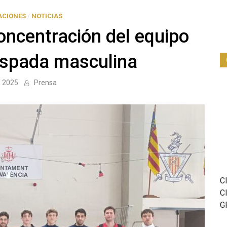
ACIONES
/
NOTICIAS
oncentración del equipo
espada masculina
, 2025
Prensa
C
C
G