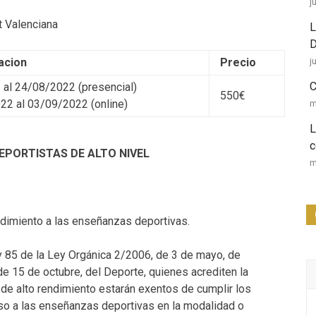
j
t Valenciana
L
D
j
acion
Precio
C
 al 24/08/2022 (presencial)
550€
22 al 03/09/2022 (online)
m
L
c
EPORTISTAS DE ALTO NIVEL
m
endimiento a las enseñanzas deportivas.
 y 85 de la Ley Orgánica 2/2006, de 3 de mayo, de
de 15 de octubre, del Deporte, quienes acrediten la
a de alto rendimiento estarán exentos de cumplir los
eso a las enseñanzas deportivas en la modalidad o