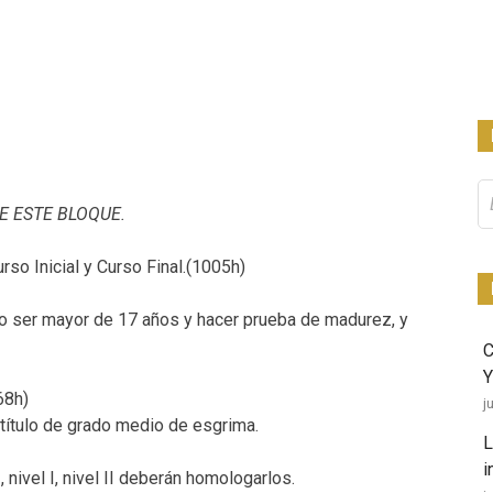
Bu
DE ESTE BLOQUE.
so Inicial y Curso Final.(1005h)
O o ser mayor de 17 años y hacer prueba de madurez, y
Y
68h)
j
 título de grado medio de esgrima.
L
i
, nivel I, nivel II deberán homologarlos.