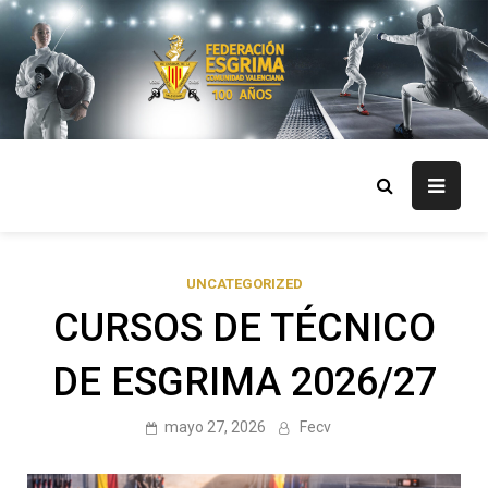
Skip
to
content
FECV
Federación Esgrima Comunidad Valenciana
UNCATEGORIZED
CURSOS DE TÉCNICO
DE ESGRIMA 2026/27
mayo 27, 2026
Fecv