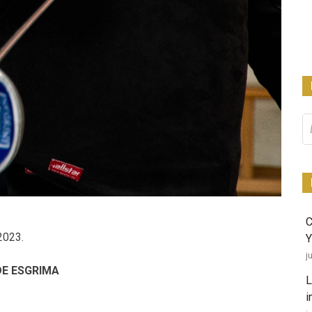
Bu
2023.
Y
j
DE ESGRIMA
L
i