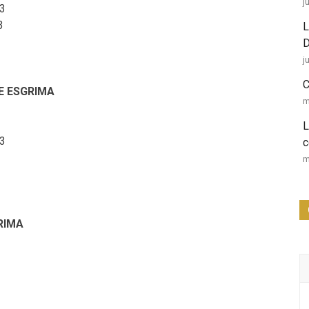
j
23
3
L
D
j
C
E ESGRIMA
m
L
23
c
3
m
RIMA