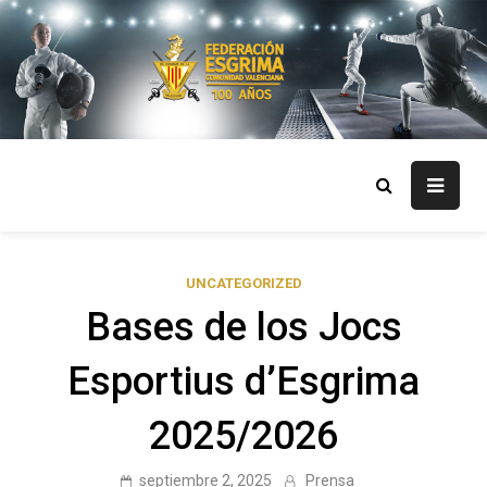
Skip
to
content
FECV
Federación Esgrima Comunidad Valenciana
UNCATEGORIZED
Bases de los Jocs
Esportius d’Esgrima
2025/2026
septiembre 2, 2025
Prensa