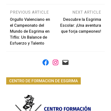
Navegación
PREVIOUS ARTICLE
NEXT ARTICLE
Orgullo Valenciano en
Descubre la Esgrima
de
el Campeonato del
Escolar: ¡Una aventura
Mundo de Esgrima en
que forja campeones!
entradas
Tiflis: Un Balance de
Esfuerzo y Talento
Facebook
Instagram
Mail
CENTRO DE FORMACION DE ESGRIMA