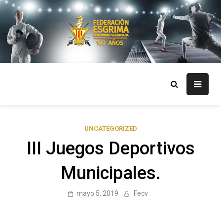
Skip
to
content
FECV
Federación Esgrima Comunidad Valenciana
UNCATEGORIZED
III Juegos Deportivos
Municipales.
mayo 5, 2019
Fecv