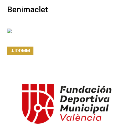
Benimaclet
JJDDMM