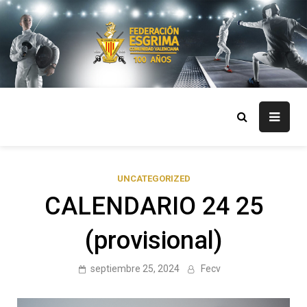
Skip
to
content
FECV
Federación Esgrima Comunidad Valenciana
UNCATEGORIZED
CALENDARIO 24 25
(provisional)
septiembre 25, 2024
Fecv