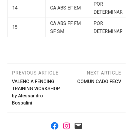
POR
14
CA ABS EF EM
DETERMINAR
CA ABS FF FM
POR
15
SF SM
DETERMINAR
Navegación
PREVIOUS ARTICLE
NEXT ARTICLE
VALENCIA FENCING
COMUNICADO FECV
de
TRAINING WORKSHOP
by Alessandro
entradas
Bossalini
Facebook
Instagram
Mail