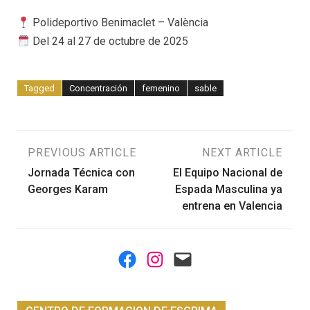
Polideportivo Benimaclet – València
Del 24 al 27 de octubre de 2025
Tagged
Concentración
femenino
sable
Navegación
PREVIOUS ARTICLE
NEXT ARTICLE
Jornada Técnica con
El Equipo Nacional de
de
Georges Karam
Espada Masculina ya
entrena en Valencia
entradas
Facebook
Instagram
Mail