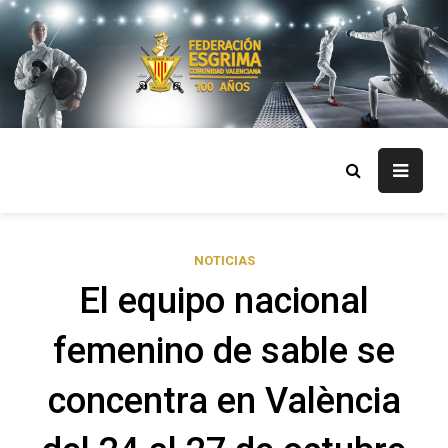
Skip
to
content
FECV
Federación Esgrima Comunidad Valenciana
NOTICIAS
El equipo nacional
femenino de sable se
concentra en València