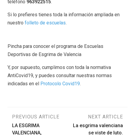
teléfono
963922515
.
Si lo prefieres tienes toda la información ampliada en
nuestro
folleto de escuelas
.
Pincha para conocer el programa de Escuelas
Deportivas de Esgrima de Valencia
Y, por supuesto, cumplimos con toda la normativa
AntiCovid19, y puedes consultar nuestras normas
indicadas en el
Protocolo Covid19
.
Navegación
PREVIOUS ARTICLE
NEXT ARTICLE
LA ESGRIMA
La esgrima valenciana
de
VALENCIANA,
se viste de luto.