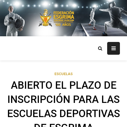
Skip
to
content
FECV
Federación Esgrima Comunidad Valenciana
ESCUELAS
ABIERTO EL PLAZO DE
INSCRIPCIÓN PARA LAS
ESCUELAS DEPORTIVAS