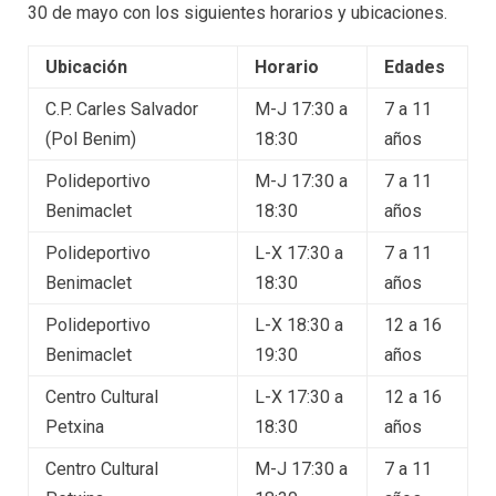
30 de mayo con los siguientes horarios y ubicaciones.
Ubicación
Horario
Edades
C.P. Carles Salvador
M-J 17:30 a
7 a 11
(Pol Benim)
18:30
años
Polideportivo
M-J 17:30 a
7 a 11
Benimaclet
18:30
años
Polideportivo
L-X 17:30 a
7 a 11
Benimaclet
18:30
años
Polideportivo
L-X 18:30 a
12 a 16
Benimaclet
19:30
años
Centro Cultural
L-X 17:30 a
12 a 16
Petxina
18:30
años
Centro Cultural
M-J 17:30 a
7 a 11