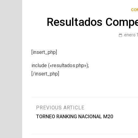
CO
Resultados Compe
enero 
[insert_php]
include («resultados.php»);
[/insert_php]
Navegación
PREVIOUS ARTICLE
TORNEO RANKING NACIONAL M20
de
entradas