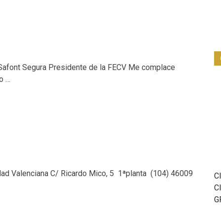
font Segura Presidente de la FECV Me complace
o …
d Valenciana C/ Ricardo Mico, 5 1ªplanta (104) 46009
C
C
G