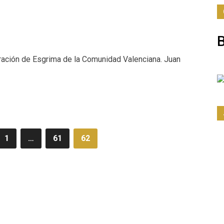
eración de Esgrima de la Comunidad Valenciana. Juan
1
…
61
62