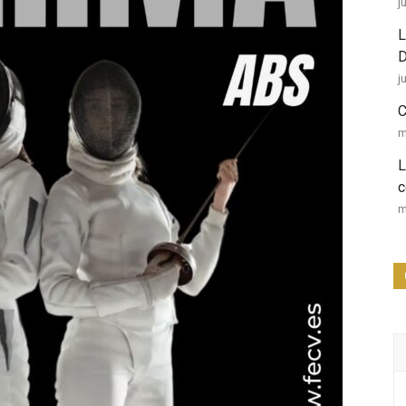
j
L
D
j
C
m
L
c
m