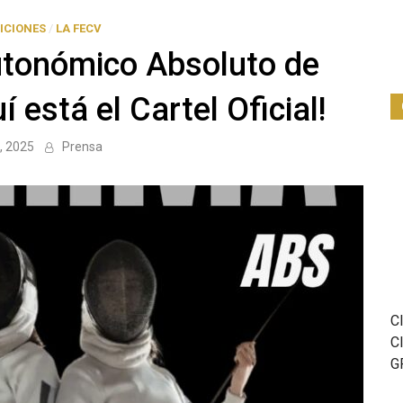
ICIONES
/
LA FECV
tonómico Absoluto de
 está el Cartel Oficial!
8, 2025
Prensa
C
C
G