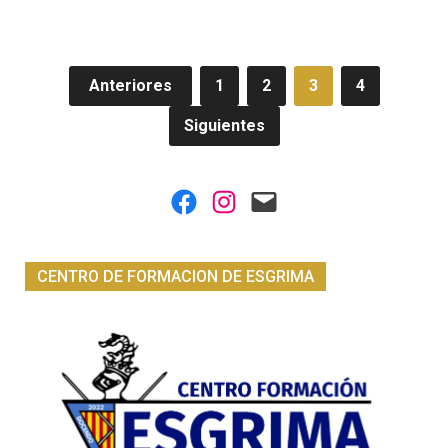
Navegación
Anteriores
1
2
3
4
de
Siguientes
entradas
Facebook
Instagram
Mail
CENTRO DE FORMACION DE ESGRIMA