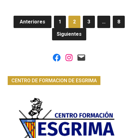
Navegación
Anteriores
1
2
3
…
8
de
Siguientes
entradas
Facebook
Instagram
Mail
CENTRO DE FORMACION DE ESGRIMA