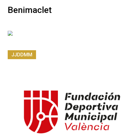
Benimaclet
JJDDMM