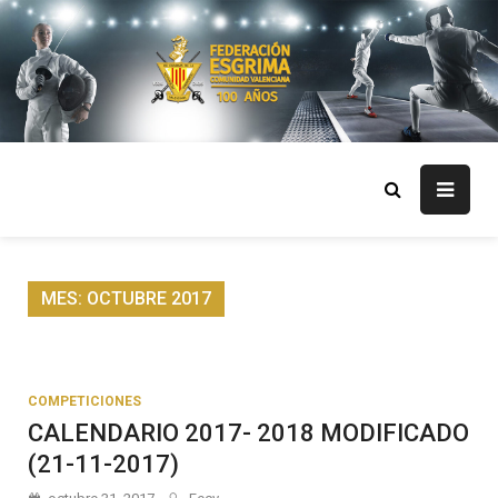
Skip
to
content
FECV
Federación Esgrima Comunidad Valenciana
MES:
OCTUBRE 2017
COMPETICIONES
CALENDARIO 2017- 2018 MODIFICADO
(21-11-2017)