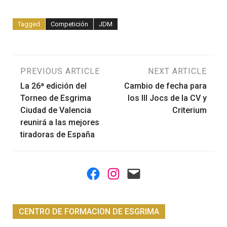
Tagged
Competición
JDM
Navegación
PREVIOUS ARTICLE
NEXT ARTICLE
La 26ª edición del
Cambio de fecha para
de
Torneo de Esgrima
los III Jocs de la CV y
Ciudad de Valencia
Criterium
entradas
reunirá a las mejores
tiradoras de España
Facebook
Instagram
Mail
CENTRO DE FORMACION DE ESGRIMA