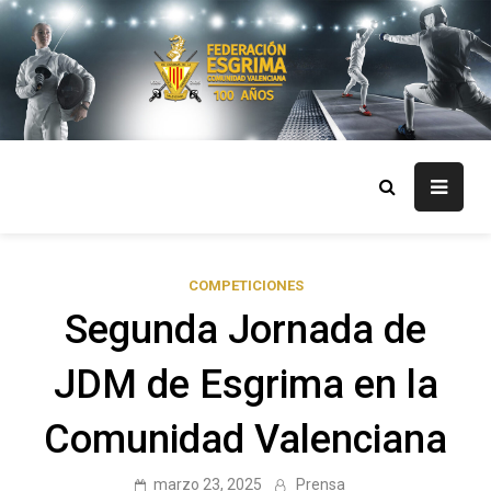
Skip
to
content
FECV
Federación Esgrima Comunidad Valenciana
COMPETICIONES
Segunda Jornada de
JDM de Esgrima en la
Comunidad Valenciana
marzo 23, 2025
Prensa