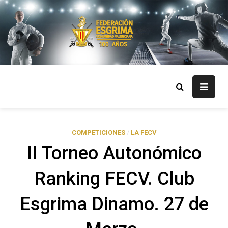
Skip
to
content
FECV
Federación Esgrima Comunidad Valenciana
COMPETICIONES
/
LA FECV
II Torneo Autonómico
Ranking FECV. Club
Esgrima Dinamo. 27 de