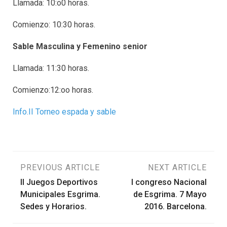
Llamada: 10:o0 horas.
Comienzo: 10:30 horas.
Sable Masculina y Femenino senior
Llamada: 11:30 horas.
Comienzo:12:oo horas.
Info.II Torneo espada y sable
Navegación
PREVIOUS ARTICLE
NEXT ARTICLE
II Juegos Deportivos
I congreso Nacional
de
Municipales Esgrima.
de Esgrima. 7 Mayo
Sedes y Horarios.
2016. Barcelona.
entradas