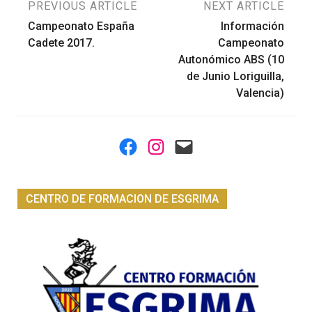
Navegación
PREVIOUS ARTICLE
NEXT ARTICLE
Campeonato España
Información
de
Cadete 2017.
Campeonato
Autonómico ABS (10
entradas
de Junio Loriguilla,
Valencia)
Facebook
Instagram
Mail
CENTRO DE FORMACION DE ESGRIMA