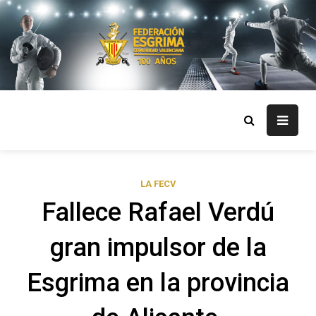
Skip
to
content
FECV
Federación Esgrima Comunidad Valenciana
LA FECV
Fallece Rafael Verdú
gran impulsor de la
Esgrima en la provincia