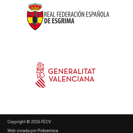
Copyright © 2026
FECV
.
Web creada por
Polisemica