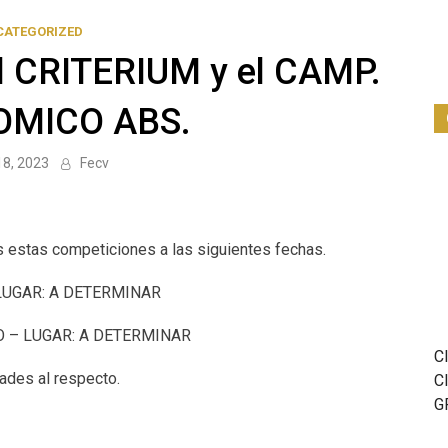
CATEGORIZED
l CRITERIUM y el CAMP.
MICO ABS.
8, 2023
Fecv
 estas competiciones a las siguientes fechas.
LUGAR: A DETERMINAR
O – LUGAR: A DETERMINAR
C
des al respecto.
C
G