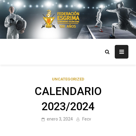
Skip
to
content
FECV
Federación Esgrima Comunidad Valenciana
UNCATEGORIZED
CALENDARIO
2023/2024
enero 3, 2024
Fecv