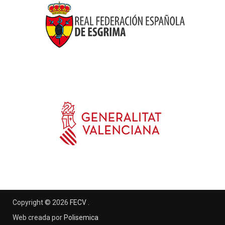
Copyright © 2026
FECV
.
Web creada por
Polisemica