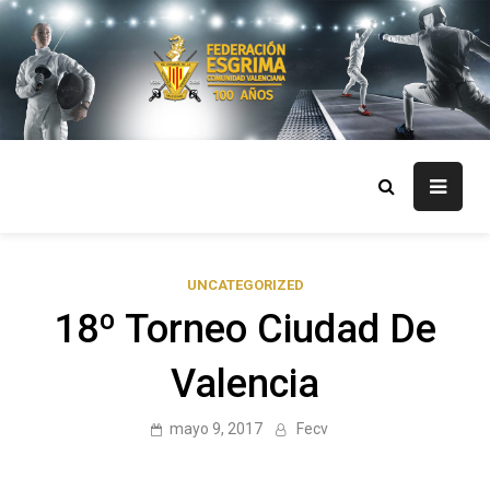
Skip
to
content
FECV
Federación Esgrima Comunidad Valenciana
UNCATEGORIZED
18º Torneo Ciudad De
Valencia
mayo 9, 2017
Fecv