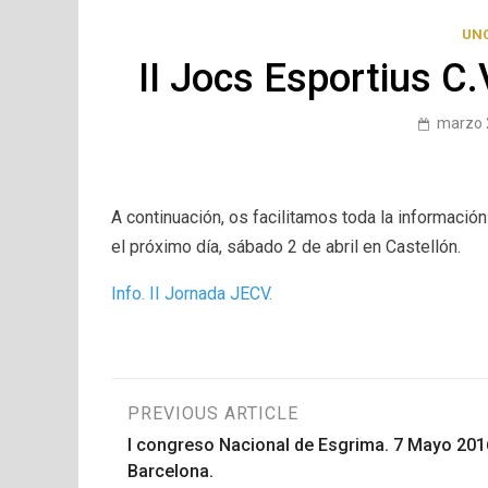
UN
II Jocs Esportius C.V
marzo 
A continuación, os facilitamos toda la informació
el próximo día, sábado 2 de abril en Castellón.
Info. II Jornada JECV.
Navegación
PREVIOUS ARTICLE
I congreso Nacional de Esgrima. 7 Mayo 201
de
Barcelona.